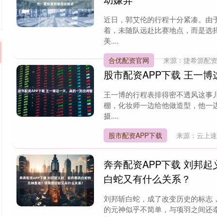
近日，郭艾伦的行程十分紧凑。由
着，未随队远赴比赛地点，而是选
美....
合优配资官网
来源：捷希源配
股市配资APP下载 王一
当
地
时
间
2
月
1
日
法
国
总
统
马
克
龙
与
乌
克
兰
总
统
泽
连
斯
在
爱
丽
宫
召
开
联
合
新
闻
发
布
会
。
法
国
总
统
马
克
龙
表
，
已
经
完
成
了
关
王一博的行程表排得密不透风这事
1
基
棚，化妆师一边给他做造型，他一
摄....
股市配资APP下载
来源：云上
奔奔配资APP下载 刘邦
在
封
建
社
中
，
皇
帝
被
视
为
天
子
，
是
上
天
派
来
治
理
百
姓
。
皇
帝
权
威
是
不
能
被
挑
战
的
。
虽
然
大
臣
们
在
皇
帝
身
边
似
风
光
，
但
其
实
会
的
白蛇又有什么关系？
刘邦斩白蛇，成了改变历史的标志
的元神似乎不简单，与项羽之间还