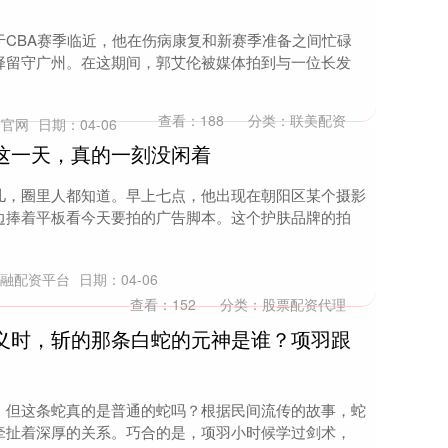
于CBA赛季临近，他在伤病康复和新赛季准备之间忙碌
择留守广州。在这期间，郭艾伦被媒体拍到与一位长发
查看：
188
分类：
联美配资
资官网
日期：04-06
博这一天，真的一刻没闲着
儿，圈里人都知道。早上七点，他出现在朝阳区某个摄影
边捧着平板看今天要拍的广告脚本。这个护肤品牌的拍
速融配资平台
日期：04-06
查看：
152
分类：
股票配资代理
起义时，斩的那条白蛇的元神是谁？项羽跟
，但这条蛇真的是普通的蛇吗？根据民间流传的故事，蛇
牵扯着深厚的关系。巧合的是，项羽小时候学过剑术，