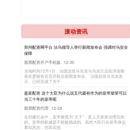
郑
州
配
资
平
台
法
乌
领
导
人
举
行
新
闻
发
布
会
强
调
对
乌
安
全
滚动资讯
网
保
障
股票配资开户手机版
12-30
，
舍
示
于
盈
富
配
资
个
大
臣
为
什
么
说
五
代
最
有
作
为
的
皇
帝
柴
荣
可
以
三
十
年
的
皇
帝
这
当
呢
股票配资代理
“
”
12-29
的
看
他