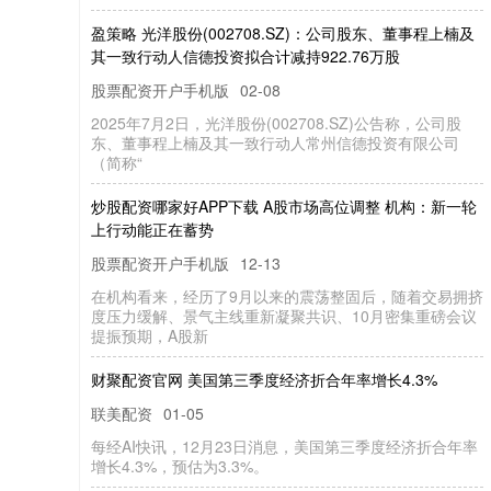
盈
策
略
光
股
份
(0
0
2
7
0
8
.S
Z
)：
公
司
股
东
、
董
事
程
上
楠
及
一
致
行
动
人
信
德
投
资
拟
合
计
减
持
9
2
2
.7
6
万
洋
其
股
股票配资开户手机版
2
0
2
5
年
7
2
日
，
洋
股
份
(0
0
2
7
0
8
.S
Z
)公
告
称
，
公
司
股
、
董
事
上
楠
及
其
一
致
行
动
人
常
州
信
德
投
资
有
限
公
司
简
称
02-08
光
程
（
“
炒
股
配
资
家
好
A
P
P
下
载
A
股
市
场
高
位
调
整
机
构
：
新
一
轮
行
动
能
正
在
蓄
哪
上
势
股票配资开户手机版
12-13
解
提
新
财聚配资官网 美国第三季度经济折合年率增长4.3%
联美配资
01-05
I
.
.
讯
增
。