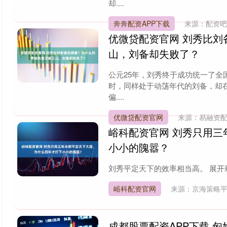
却....
奔奔配资APP下载
来源：配资
月
东
优微贷配资官网 刘秀比
山，刘备却失败了？
公元25年，刘秀终于成功统一了
时，同样处于动荡年代的刘备，却
偏....
在
机
构
看
，
经
历
了
9
月
以
来
的
震
荡
整
固
后
，
随
着
交
易
拥
挤
压
力
缓
、
景
气
主
线
重
新
凝
聚
共
识
、
1
0
月
密
集
重
磅
会
议
振
预
期
，
A
股
来
度
优微贷配资官网
来源：易融资
峪科配资官网 刘秀只用
小小的隗嚣？
刘秀平定天下的效率相当高。 展开剩余
每
经
A
快
，
1
2
月
2
3
日
消
息
，
美
国
第
三
季
度
经
济
折
合
年
率
长
4
3
%
，
预
估
为
3
3
%
峪科配资官网
来源：京海策略
成都股票配资APP下载 