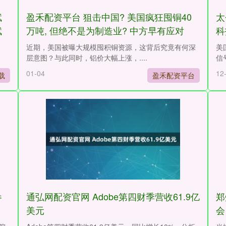
赋
盈禾配资平台 狙击中国? 美国疯狂囤铜40
太
赋
万吨, 但绝不是为制造业? 中方早有应对
科
金
近期，美国被曝大规模囤积铜资源，这背后究竟有何深
美
层意图？与此同时，铝价大幅上涨，....
信
01-04
12
载
盈禾配资平台
参
通弘网配资官网 Adobe第四财季营收61.9亿
郑
美元
会