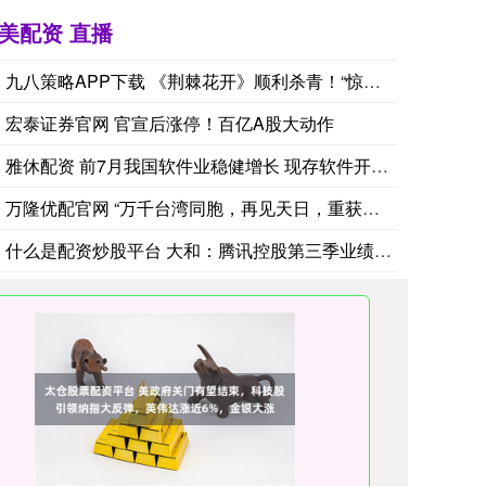
美配资 直播
九八策略APP下载 《荆棘花开》顺利杀青！“惊奇剧场”开启精
宏泰证券官网 官宣后涨停！百亿A股大动作
雅休配资 前7月我国软件业稳健增长 现存软件开发相关企业超7
万隆优配官网 “万千台湾同胞，再见天日，重获自由，在街上热烈
什么是配资炒股平台 大和：腾讯控股第三季业绩稳健 重申“买入