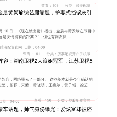
查看：
109
分类：
联美配资
 金晨黄景瑜综艺腿靠腿，护妻式挡锅灰引
月 10 日，《现在就出发》播出，金晨与黄景瑜在节目中
这是友情能有的距离？”，但也有网友扒....
：维海配资官网
日期：04-06
查看：
191
分类：
股票配资开户手机版
阵容：湖南卫视2大浪姐冠军，江苏卫视5
的阵容，网络曝光了一部分。 这些基本就是今年确认的
佳莹，杨幂，宋茜，黄晓明，王嘉尔，黄子韬，徐艺
查看：
156
分类：
炒股配资官网
日期：04-06
身豪车话题，帅气身份曝光：爱炫富却被痞