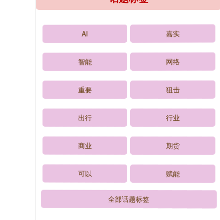
AI
嘉实
智能
网络
重要
狙击
出行
行业
商业
期货
可以
赋能
全部话题标签