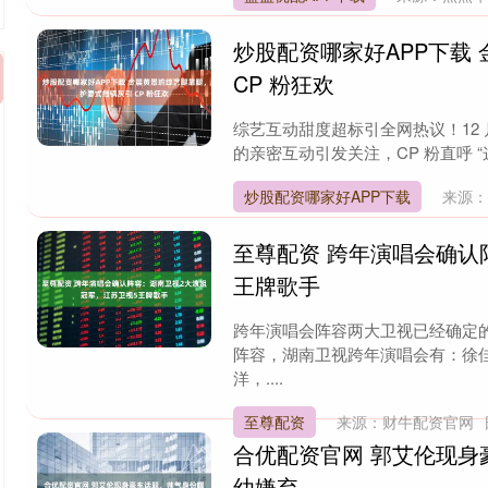
炒股配资哪家好APP下载
CP 粉狂欢
综艺互动甜度超标引全网热议！12 
的亲密互动引发关注，CP 粉直呼 “
炒股配资哪家好APP下载
来源
至尊配资 跨年演唱会确认
王牌歌手
跨年演唱会阵容两大卫视已经确定
阵容，湖南卫视跨年演唱会有：徐
洋，....
至尊配资
来源：财牛配资官网
合优配资官网 郭艾伦现
幼嫌弃