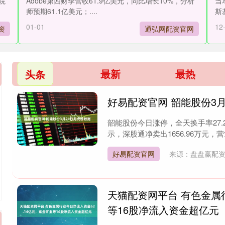
院
Adobe第四财季营收61.9亿美元，同比增长10%，分析
当
师预期61.1亿美元；....
斯
01-01
12
资
通弘网配资官网
最新
最热
头条
好易配资官网 韶能股份3
韶能股份今日涨停，全天换手率27.2
示，深股通净卖出1656.96万元，营业
好易配资官网
来源：盘盘赢配
天猫配资网平台 有色金属
等16股净流入资金超亿元