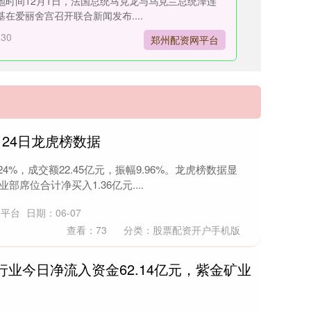
地时间12月1日，法国总统马克龙与乌克兰总统泽连
基在爱丽舍宫召开联合新闻发布....
-30
郑州配资网平台
月24日龙虎榜数据
4%，成交额22.45亿元，振幅9.96%。龙虎榜数据显
部席位合计净买入1.36亿元....
资平台
日期：06-07
查看：
73
分类：
股票配资开户手机版
行业今日净流入资金62.14亿元，紫金矿业