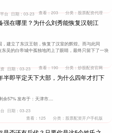
查看：
203
分类：
股票配资代理
吧平台
日期：03-23
刘备强在哪里？为什么刘秀能恢复汉朝江
全国，建立了东汉王朝，恢复了汉室的辉煌。而与此同
在东吴的白帝城中孤独地闭上了眼睛，最终只留下了一块
查看：
190
分类：
炒股配资官网
配资
日期：03-23
三年半即平定天下大部，为什么四年才打下
57% 发布于：天津市....
平台
日期：03-23
查看：
125
分类：
股票配资开户手机版
匈奴是否还有后代？只要你是这5个姓氏之