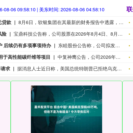
联
6-08-06 09:58:11
| 美东时间:
2026-08-06 04:58:11
元贷款
8月6日，软银集团在其最新的财务报告中透露，软银已成功完成一笔以其持有的OpenAI股权为抵押的100亿美元边际贷款。软银透露，公司8月5日与高盛、摩根大通、瑞穗证券、阿波罗全球融资以及三井住友银行签署了这份为期两年的贷款协议，上述金融机构担任本次贷款的牵头安排行，软银计划于本月提取这笔资金。根据披露信息，软银集团为本笔借款提供担保，资金将用于集团及旗下愿景基金的一般公司用途。协议同时规定，若OpenAI优先股价值出现大幅下跌等特定情况，借款人须追加现金抵押或提前还款。
风险
宝鼎科技公告称，公司股票在2026年8月4日、8月5日、8月6日连续3个交易日收盘价格涨幅偏离值累计超过20%，属于异常波动。经核查，公司及控股股东不存在应披露未披露重大事项，生产经营正常。公司预计上半年净利润1.25亿 - 1.45亿元，同比上升468.71% - 559.71%，无修正情况。公司提示，股价短期涨幅大，后续或回调，且覆铜板、电子铜箔等产品在AI相关领域应用有限或未量产。
过户 后续仍有多项事项待办
东睦股份公告称，公司拟发行股份及支付现金，购买远致星火等5名交易对方持有的上海富驰34.75%股权，交易作价6.73亿元。2026年8月6日，该部分股权过户完成，公司合计持有上海富驰99%股权。后续，公司尚需向交易对方发行股份、支付现金对价、募集配套资金，办理新增股份登记上市、修改《公司章程》等事项。本次交易已获必要批准和授权，后续实施不存在实质性法律障碍。
元用于高性能碳纤维等项目
中复神鹰公告，公司2026年度向特定对象发行A股股票预案已获董事会审议通过。本次发行拟募集资金总额约为人民币38.93亿元，扣除发行费用后拟用于年产3万吨高性能碳纤维建设项目（拟投入募集资金250,637.30万元）、超高模量碳纤维研发平台项目（拟投入募集资金21,905.00万元）及补充流动资金（116,803.84万元）。发行对象为不超过35名特定对象，发行价格不低于定价基准日前20个交易日公司股票交易均价的80%。本次发行尚需国有资产监督管理部门批准、股东会审议通过、上交所审核及中国证监会同意注册。
弹请求
据消息人士近日称，美国总统特朗普已拒绝乌克兰总统泽连斯基增加采购数百枚“爱国者”导弹的请求，理由是美国自身库存紧张，而且美国需要应对与伊朗的冲突。7月，特朗普曾在北约峰会上提出授权乌克兰生产“爱国者”导弹的设想，但他近日表示，需谨慎对待这类授权。据悉，多个欧洲北约成员国表示，在不削弱自身防御能力的前提下，对乌援助已接近极限。（央视新闻）