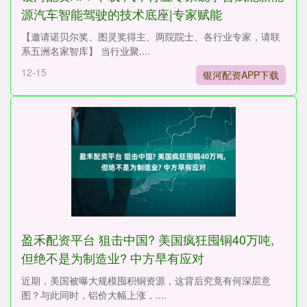
源汽车智能驾驶的技术底座|专家赋能
【邀请诺贝尔奖、图灵奖得主、两院院士、各行业专家，请联
系五洲名家智库】 当行业聚....
12-15
银河配资APP下载
盈禾配资平台 狙击中国? 美国疯狂囤铜40万吨,
但绝不是为制造业? 中方早有应对
近期，美国被曝大规模囤积铜资源，这背后究竟有何深层意
图？与此同时，铝价大幅上涨，....