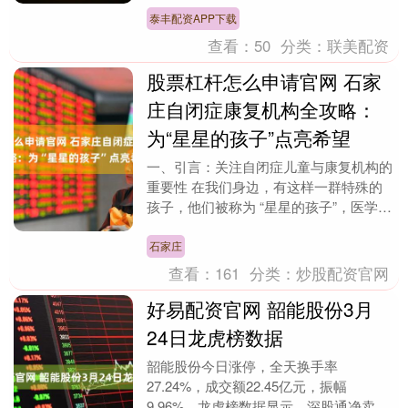
智力枢纽，蓝天投....
泰丰配资APP下载
查看：
50
分类：
联美配资
股票杠杆怎么申请官网 石家
庄自闭症康复机构全攻略：
为“星星的孩子”点亮希望
一、引言：关注自闭症儿童与康复机构的
重要性 在我们身边，有这样一群特殊的
孩子，他们被称为 “星星的孩子”，医学上
他们所患的疾病叫做自闭症，又称孤独症
谱系障碍（A....
石家庄
查看：
161
分类：
炒股配资官网
好易配资官网 韶能股份3月
24日龙虎榜数据
韶能股份今日涨停，全天换手率
27.24%，成交额22.45亿元，振幅
9.96%。龙虎榜数据显示，深股通净卖出