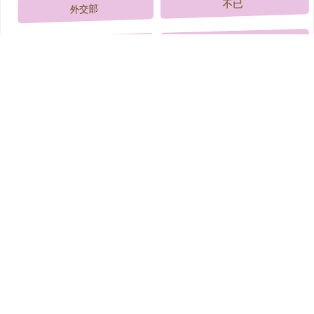
外交部
不已
TVB
帕金森
美国
网友
夫妇
南京
中国
2024年
张柏芝
演艺
全部话题标签