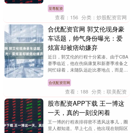
有：徐佳莹，杨幂，宋茜，黄晓明，王嘉
尔，黄子韬，徐艺洋，....
至尊配资
查看：
156
分类：
炒股配资官网
合优配资官网 郭艾伦现身豪
车话题，帅气身份曝光：爱
炫富却被痞幼嫌弃
近日，郭艾伦的行程十分紧凑。由于CBA
赛季临近，他在伤病康复和新赛季准备之
间忙碌着，未随队远赴比赛地点，而是选
择留守广州。在这期间，郭艾伦被媒体拍
到与一位长发美....
合优配资官网
查看：
188
分类：
联美配资
股市配资APP下载 王一博这
一天，真的一刻没闲着
王一博的行程表排得密不透风这事儿，圈
里人都知道。早上七点，他出现在朝阳区