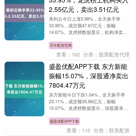
2.55亿元，卖出3.51亿元
美利云今日上涨5.98%，全天换手率
33.95%，成交额47.67亿元，振幅
14.67%。龙虎榜数据显示，机构净卖出
9549.92万元，深股通净卖出1.23亿元....
天牛配资官网
查看：
162
分类：
股票配资代理
盛盈优配APP下载 东方新能
振幅15.07%，深股通净卖出
7804.47万元
东方新能今日下跌1.04%，全天换手率
23.11%，成交额35.86亿元，振幅
15.07%。龙虎榜数据显示，深股通净卖
出7804.47万元，营业部席位合计净卖
出....
盛盈优配APP下载
查看：
110
分类：
联美配资