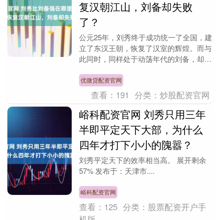
复汉朝江山，刘备却失败
了？
公元25年，刘秀终于成功统一了全国，建
立了东汉王朝，恢复了汉室的辉煌。而与
此同时，同样处于动荡年代的刘备，却在
东吴的白帝城中孤独地闭上了眼睛，最终
只留下了一块偏....
优微贷配资官网
查看：
191
分类：
炒股配资官网
峪科配资官网 刘秀只用三年
半即平定天下大部，为什么
四年才打下小小的隗嚣？
刘秀平定天下的效率相当高。 展开剩余
57% 发布于：天津市....
峪科配资官网
查看：
125
分类：
股票配资开户手
机版