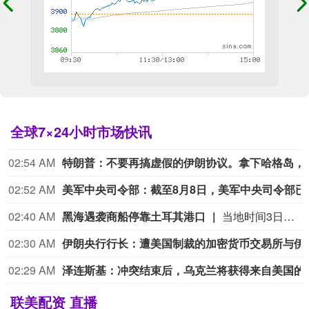
全球7×24小时市场快讯
02:54 AM
特朗普：不要再搞虚假的伊
02:52 AM
美军中央司令部：截至8月8日，美军中央
02:40 AM
黑海遇袭商船停靠土耳其港口
当地时间3日，与土耳其相关的商船“娜代日达”号从俄罗斯黑海港口新罗西斯克港起航后遭到无人机袭击，多名船员受伤。土耳其方面对商船在黑海海域遇袭已表示严重关切，警告说俄乌冲突影响外溢正威胁民用航运和地区稳定。8月8日，在黑海遭到无人机袭击、船体受损的商船“娜代日达”号停靠在土耳其萨姆松港。
02:30 AM
伊朗央行行长：遭美国制裁的加密货币
02:29 AM
泽连斯基
联美配资 直播