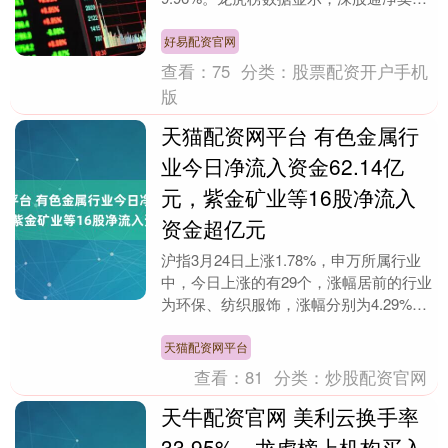
1656.96万元，营业部席位合计净买入
1.36亿元....
好易配资官网
查看：
75
分类：
股票配资开户手机
版
天猫配资网平台 有色金属行
业今日净流入资金62.14亿
元，紫金矿业等16股净流入
资金超亿元
沪指3月24日上涨1.78%，申万所属行业
中，今日上涨的有29个，涨幅居前的行业
为环保、纺织服饰，涨幅分别为4.29%、
3.99%。有色金属行业今日上涨3.60....
天猫配资网平台
查看：
81
分类：
炒股配资官网
天牛配资官网 美利云换手率
33.95%，龙虎榜上机构买入