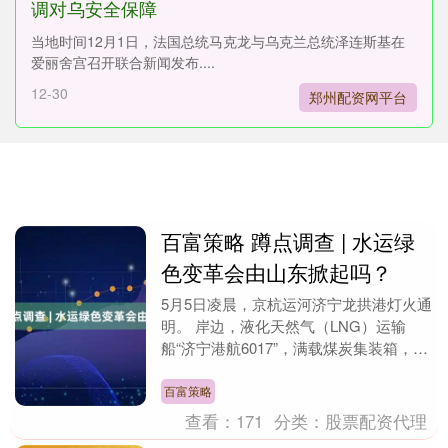
调对乌安全保障
当地时间12月1日，法国总统马克龙与乌克兰总统泽连斯基在
爱丽舍宫召开联合新闻发布....
12-30
郑州配资网平台
百富策略 蹲点调查 | 水运绿
色变革会由山东掀起吗？
5月5日凌晨，京杭运河济宁龙拱港灯火通
明。 岸边，液化天然气（LNG）运输
船“济宁港航6017”，满载煤炭集装箱，即
将启程驶向徐州港；纯电动力运输船“济
宁港航6....
百富策略
查看：
171
分类：
股票配资代理