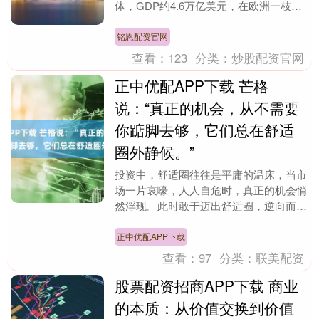
体，GDP约4.6万亿美元，在欧洲一枝独
秀。欧洲经济第二的是英国，GDP约3.6
万亿美....
铭恩配资官网
查看：
123
分类：
炒股配资官网
正中优配APP下载 芒格
说：“真正的机会，从不需要
你踮脚去够，它们总在舒适
圈外静候。”
投资中，舒适圈往往是平庸的温床，当市
场一片哀嚎，人人自危时，真正的机会悄
然浮现。此时敢于迈出舒适圈，逆向而
行，需要的不仅是勇气，更是对价值的深
刻洞察。就像在金融....
正中优配APP下载
查看：
97
分类：
联美配资
股票配资招商APP下载 商业
的本质：从价值交换到价值