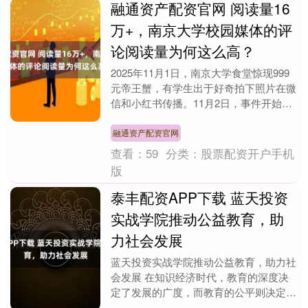
融通资产配资官网 阅读量16
万+，南京大学校园媒体的评
论阅读量为何这么高？
2025年11月1日，南京大学食堂惊现999
元帝王蟹，有学生出于好奇拍下照片在微
信和小红书传播。11月2日，事件开始扩
散。11月3日，微博大量出现#高校食堂
卖9....
融通资产配资官网
查看：
59
分类：
股票配资开户手机
版
泰丰配资APP下载 蓝天投资
实战学院推动公益教育，助
力社会发展
蓝天投资实战学院推动公益教育，助力社
会发展 在知识经济时代，教育的深度决
定了发展的广度，而教育的公平则决定了
社会的温度。 作为领航蓝天投资旗下的