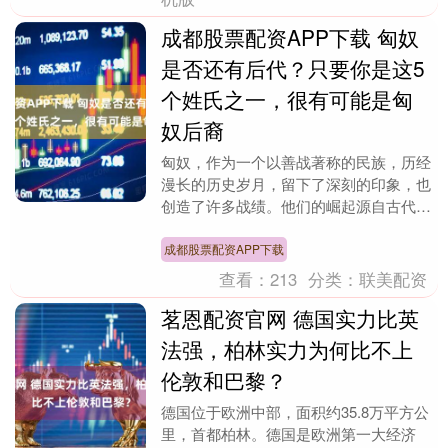
成都股票配资APP下载 匈奴
是否还有后代？只要你是这5
个姓氏之一，很有可能是匈
奴后裔
匈奴，作为一个以善战著称的民族，历经
漫长的历史岁月，留下了深刻的印象，也
创造了许多战绩。他们的崛起源自古代蒙
古高原，擅长骑射，勇猛善战。然而，由
于气候条件恶劣，....
成都股票配资APP下载
查看：
213
分类：
联美配资
茗恩配资官网 德国实力比英
法强，柏林实力为何比不上
伦敦和巴黎？
德国位于欧洲中部，面积约35.8万平方公
里，首都柏林。德国是欧洲第一大经济