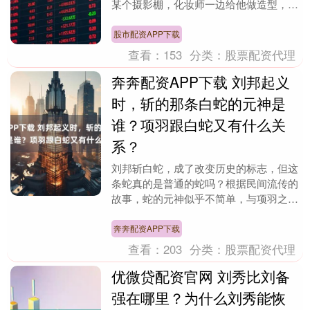
某个摄影棚，化妆师一边给他做造型，他
一边捧着平板看今天要拍的广告脚本。这
个护肤品牌的拍摄....
股市配资APP下载
查看：
153
分类：
股票配资代理
奔奔配资APP下载 刘邦起义
时，斩的那条白蛇的元神是
谁？项羽跟白蛇又有什么关
系？
刘邦斩白蛇，成了改变历史的标志，但这
条蛇真的是普通的蛇吗？根据民间流传的
故事，蛇的元神似乎不简单，与项羽之间
还牵扯着深厚的关系。巧合的是，项羽小
时候学过剑术，却....
奔奔配资APP下载
查看：
203
分类：
股票配资代理
优微贷配资官网 刘秀比刘备
强在哪里？为什么刘秀能恢