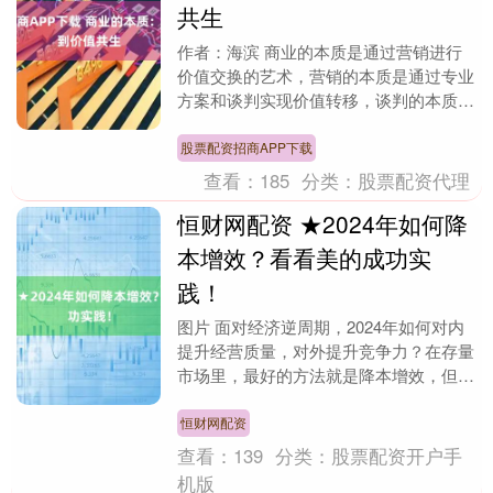
共生
作者：海滨 商业的本质是通过营销进行
价值交换的艺术，营销的本质是通过专业
方案和谈判实现价值转移，谈判的本质是
建立信任和动态利益平衡，而信任的本质
在于持续的价值兑....
股票配资招商APP下载
查看：
185
分类：
股票配资代理
恒财网配资 ★2024年如何降
本增效？看看美的成功实
践！
图片 面对经济逆周期，2024年如何对内
提升经营质量，对外提升竞争力？在存量
市场里，最好的方法就是降本增效，但降
什么本、增什么效，大有学问。 在《深
度解读美的效....
恒财网配资
查看：
139
分类：
股票配资开户手
机版