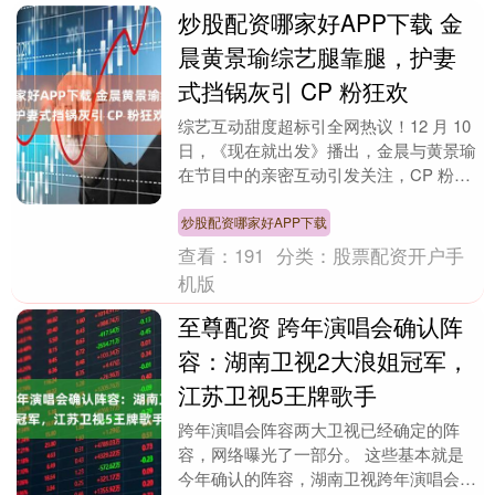
炒股配资哪家好APP下载 金
晨黄景瑜综艺腿靠腿，护妻
式挡锅灰引 CP 粉狂欢
综艺互动甜度超标引全网热议！12 月 10
日，《现在就出发》播出，金晨与黄景瑜
在节目中的亲密互动引发关注，CP 粉直
呼 “这是友情能有的距离？”，但也有网友
扒....
炒股配资哪家好APP下载
查看：
191
分类：
股票配资开户手
机版
至尊配资 跨年演唱会确认阵
容：湖南卫视2大浪姐冠军，
江苏卫视5王牌歌手
跨年演唱会阵容两大卫视已经确定的阵
容，网络曝光了一部分。 这些基本就是
今年确认的阵容，湖南卫视跨年演唱会