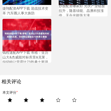
炒股配资哪家好 光伏产业链股
捷翔配资APP下载 迎战技术变
拉升，隆基绿能、晶澳科技涨
革 汽车圈人事大换防
停，天合光能等大涨
钱程速配APP下载 蒂格：亚历
山大&杰威能对标库里&克莱，
但切特让雷霆比73胜勇士更强
相关评论
本文评分
*