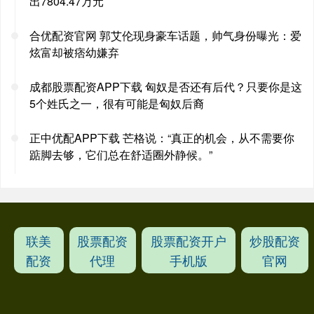
出7804.47万元
合优配资官网 郭艾伦现身豪车话题，帅气身份曝光：爱
炫富却被痞幼嫌弃
成都股票配资APP下载 匈奴是否还有后代？只要你是这
5个姓氏之一，很有可能是匈奴后裔
正中优配APP下载 芒格说：“真正的机会，从不需要你
踮脚去够，它们总在舒适圈外静候。”
联美
股票配资
股票配资开户
炒股配资
配资
代理
手机版
官网