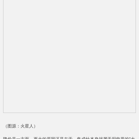
（图源：火星人）
降价是一方面，更大的原因还是在于，集成灶本身就属于厨电里的"大