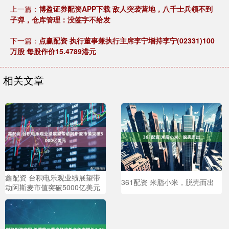
上一篇：
博盈证券配资APP下载 敌人突袭营地，八千士兵领不到
子弹，仓库管理：没签字不给发
下一篇：
点赢配资 执行董事兼执行主席李宁增持李宁(02331)100
万股 每股作价15.4789港元
相关文章
鑫配资 台积电乐观业绩展望带
361配资 米脂小米，脱壳而出
动阿斯麦市值突破5000亿美元