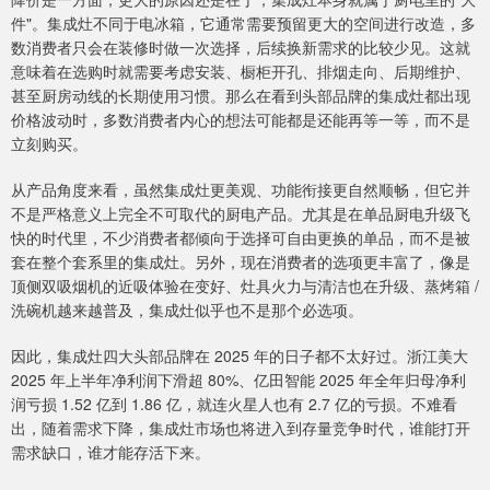
件"。集成灶不同于电冰箱，它通常需要预留更大的空间进行改造，多
数消费者只会在装修时做一次选择，后续换新需求的比较少见。这就
意味着在选购时就需要考虑安装、橱柜开孔、排烟走向、后期维护、
甚至厨房动线的长期使用习惯。那么在看到头部品牌的集成灶都出现
价格波动时，多数消费者内心的想法可能都是还能再等一等，而不是
立刻购买。
从产品角度来看，虽然集成灶更美观、功能衔接更自然顺畅，但它并
不是严格意义上完全不可取代的厨电产品。尤其是在单品厨电升级飞
快的时代里，不少消费者都倾向于选择可自由更换的单品，而不是被
套在整个套系里的集成灶。另外，现在消费者的选项更丰富了，像是
顶侧双吸烟机的近吸体验在变好、灶具火力与清洁也在升级、蒸烤箱 /
洗碗机越来越普及，集成灶似乎也不是那个必选项。
因此，集成灶四大头部品牌在 2025 年的日子都不太好过。浙江美大
2025 年上半年净利润下滑超 80%、亿田智能 2025 年全年归母净利
润亏损 1.52 亿到 1.86 亿，就连火星人也有 2.7 亿的亏损。不难看
出，随着需求下降，集成灶市场也将进入到存量竞争时代，谁能打开
需求缺口，谁才能存活下来。