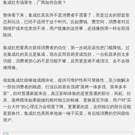
集成灶市场寒冬，厂商如何自救？
整体看下来，集成灶其实并不是消费者不需要了，而是过去的那套形
态和玩法，已经不适用于这个时代。比如费钱、费空间，消费者对后
期维护成本也拿捏不准，用户犹豫的这些事，必须像拆弹一样全部清
除掉。
集成灶想要再次获得消费者的信任，第一步就应该先把门槛降低。过
去集成灶的卖点是集成，现在反而容易变成负担，一台机器承担太多
功能，消费者担心的不是功能不够，反而更是难不难清洁、会不会很
难维修。
假如集成灶能够做成模块化，提供可维护性和可替换性，至少能解决
一部份消费者的顾虑。行业以前喜欢强调"蒸烤一体多强、菜单多丰
富"，但对普通家庭来说，真正影响体验的是更普通的部分，风机、灶
具、蒸烤模块如果能做到相对独立的检修、更换甚至升级，用户对"买
一台大件"的心理压力会明显下降。更重要的是，这些独立的部分还能
更新换代，集成灶也再简单地做一锤子买卖，有后续消费的空间留给
用户。