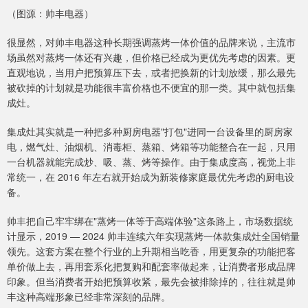
（图源：帅丰电器）
很显然，对帅丰电器这种长期强调蒸烤一体价值的品牌来说，主流市
场虽然对蒸烤一体还有兴趣，但价格已经成为更优先考虑的因素。更
直观地说，当用户把预算压下去，或者把换新的计划放缓，那么最先
被砍掉的计划就是功能很丰富价格也不便宜的那一类。其中就包括集
成灶。
集成灶其实就是一种把多种厨房电器"打包"进同一台设备里的厨房家
电，燃气灶、油烟机、消毒柜、蒸箱、烤箱等功能整合在一起，只用
一台机器就能完成炒、吸、蒸、烤等操作。由于集成度高，视觉上非
常统一，在 2016 年左右就开始成为新装修家庭最优先考虑的厨电设
备。
帅丰把自己牢牢绑在"蒸烤一体等于高端体验"这条路上，市场数据统
计显示，2019 — 2024 帅丰连续六年实现蒸烤一体款集成灶全国销量
领先。这套方案在整个行业的上升期相当吃香，用更复杂的功能把客
单价做上去，再用套系化把复购和配套率做起来，让消费者形成品牌
印象。但当消费者开始把预算收紧，最先会被排除掉的，往往就是帅
丰这种高端形象已经非常深刻的品牌。