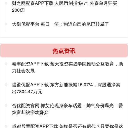
财之网配资APP下载 人民币剑指“破7”, 外资单月狂买
200亿!
大御优配平台 每日一笑：狗追自己的尾巴转晕了
热点资讯
泰丰配资APP下载 蓝天投资实战学院推动公益教育，助
力社会发展
盛盈优配APP下载 东方新能振幅15.07%，深股通净卖
出7804.47万元
合优配资官网 郭艾伦现身豪车话题，帅气身份曝光：爱
炫富却被痞幼嫌弃
成都股票配资APP下载 匈奴是否还有后代？只要你是这