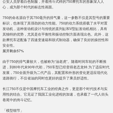
公安人员穿着白色制服，开着挎斗式样的750摩托车的形象深入人
心，成为那个时代的标志性画面。
750的命名源自于其750毫升的排气量，这一参数不仅是其型号的重要
标识，也体现了其强劲的动力性能。750的动力系统搭载了水平对置
发动机，这种发动机设计与传统的直列缸和V型缸发动机相比，具有
其独特的优势，尤其是在平衡性和振动控制方面表现出色。此外，这
款摩托车还配备了四速变速箱和鼓式制动器，确保了良好的操控性和
安全性。
展开剩余57%
由于750的排气量较大，也被称为“油老虎”。随着时间车轮的不断推
进，到80年代末90年代初，750车型已经变得老态龙钟.为了适应时代
发展，750全面升级为二代产品，其配置和外形的变化更适应现代化
道路骑行，不仅省油的同时也更好的提升了乘员舒适性。
长江750不仅是中国摩托车工业的经典之作，更是那个时代技术与实
用性的结合。它见证了我国工业化进程的加速，也承载了一代人街头
巷尾中的挎斗记忆。
「模型细节」