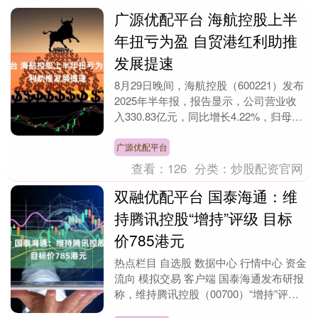
广源优配平台 海航控股上半
年扭亏为盈 自贸港红利助推
发展提速
8月29日晚间，海航控股（600221）发布
2025年半年报，报告显示，公司营业收
入330.83亿元，同比增长4.22%，归母净
利润0.57亿元，成功扭亏为盈。....
广源优配平台
查看：
126
分类：
炒股配资官网
双融优配平台 国泰海通：维
持腾讯控股“增持”评级 目标
价785港元
热点栏目 自选股 数据中心 行情中心 资金
流向 模拟交易 客户端 国泰海通发布研报
称，维持腾讯控股（00700）“增持”评
级，基于AI技术注入，调整25-27E....