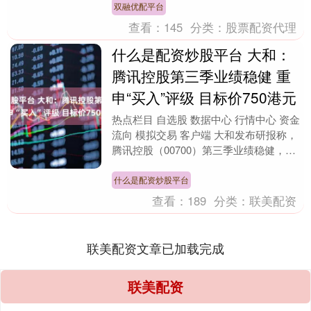
双融优配平台
查看：
145
分类：
股票配资代理
什么是配资炒股平台 大和：
腾讯控股第三季业绩稳健 重
申“买入”评级 目标价750港元
热点栏目 自选股 数据中心 行情中心 资金
流向 模拟交易 客户端 大和发布研报称，
腾讯控股（00700）第三季业绩稳健，收
入较市场预期高2%，因游戏及广告收入
好....
什么是配资炒股平台
查看：
189
分类：
联美配资
联美配资文章已加载完成
联美配资