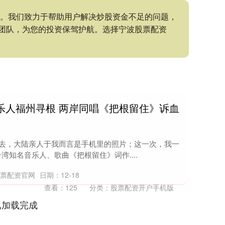
持。我们致力于帮助用户解决炒股资金不足的问题，
团队，为您的投资保驾护航。选择宁波股票配资
音乐人福州寻根 两岸同唱《把根留住》诉血
)“过去，大陆亲人于我而言是手机里的照片；这一次，我一
台湾知名音乐人、歌曲《把根留住》词作....
股票配资官网
日期：12-18
查看：
125
分类：
股票配资开户手机版
已加载完成