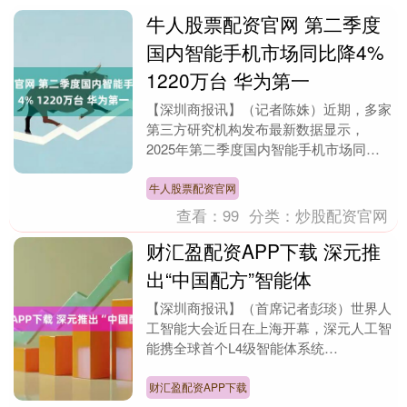
牛人股票配资官网 第二季度
国内智能手机市场同比降4%
1220万台 华为第一
【深圳商报讯】（记者陈姝）近期，多家
第三方研究机构发布最新数据显示，
2025年第二季度国内智能手机市场同比
下降4%，华为出货量位居市场第一。 对
2025年第二季....
牛人股票配资官网
查看：
99
分类：
炒股配资官网
财汇盈配资APP下载 深元推
出“中国配方”智能体
【深圳商报讯】（首席记者彭琰）世界人
工智能大会近日在上海开幕，深元人工智
能携全球首个L4级智能体系统
MasterAgent与海尔旗下COSMOPlat联合
参展，....
财汇盈配资APP下载