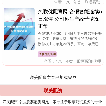
查看：
70
分类：
联美配资
久联优配官网 合锻智能连续5
日涨停 公司称生产经营情况
正常
合锻智能(603011)14日盘中再度强势拉升
封涨停，截至发稿，该股报28.78元/股，
涨停板上封单超20万手。至此，该股已连
续5个交易日涨停。 公司13日晚间....
久联优配官网
查看：
175
分类：
股票配资代理
联美配资文章已加载完成
联美配资
联美配资,宁波股票配资网是一家专注于股票配资服务的专业