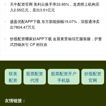
天牛配资官网 美利云换手率33.95%，龙虎榜上机构买
入2.55亿元，卖出3.51亿元
盛盈优配APP下载 东方新能振幅15.07%，深股通净卖
出7804.47万元
炒股配资哪家好APP下载 金晨黄景瑜综艺腿靠腿，护妻
式挡锅灰引 CP 粉狂欢
联美
股票配资
股票配资开户
炒股配资
配资
代理
手机版
官网
友情链接：