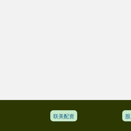
联美配资
股