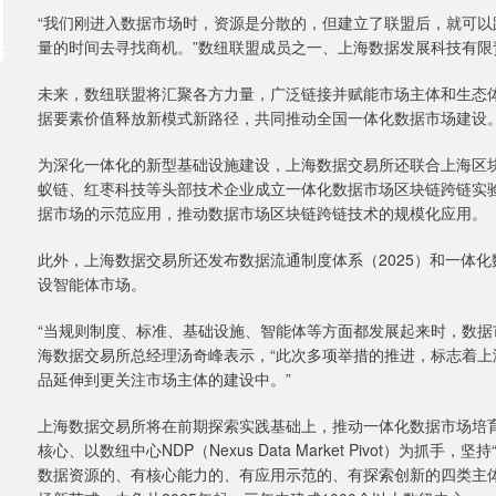
“我们刚进入数据市场时，资源是分散的，但建立了联盟后，就可
量的时间去寻找商机。”数纽联盟成员之一、上海数据发展科技有限
未来，数纽联盟将汇聚各方力量，广泛链接并赋能市场主体和生态
据要素价值释放新模式新路径，共同推动全国一体化数据市场建设
为深化一体化的新型基础设施建设，上海数据交易所还联合上海区块
蚁链、红枣科技等头部技术企业成立一体化数据市场区块链跨链实
据市场的示范应用，推动数据市场区块链跨链技术的规模化应用。
此外，上海数据交易所还发布数据流通制度体系（2025）和一体
设智能体市场。
“当规则制度、标准、基础设施、智能体等方面都发展起来时，数据
海数据交易所总经理汤奇峰表示，“此次多项举措的推进，标志着上
品延伸到更关注市场主体的建设中。”
上海数据交易所将在前期探索实践基础上，推动一体化数据市场培育TTP工程
核心、以数纽中心NDP（Nexus Data Market Pivot）为
数据资源的、有核心能力的、有应用示范的、有探索创新的四类主