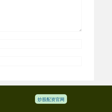
炒股配资官网