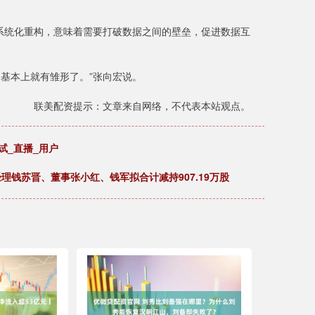
系统化重构，意味着需要打破数据之间的壁垒，促进数据互
场基本上就有雏形了。”张向宏说。
联美配资提示：文章来自网络，不代表本站观点。
测试_直播_用户
总经理钱苏晋、董事张小红、钱军拟合计减持907.19万股