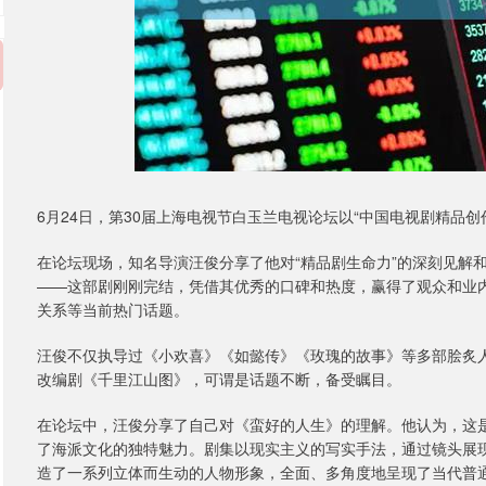
6月24日，第30届上海电视节白玉兰电视论坛以“中国电视剧精品
在论坛现场，知名导演汪俊分享了他对“精品剧生命力”的深刻见解
——这部剧刚刚完结，凭借其优秀的口碑和热度，赢得了观众和业
关系等当前热门话题。
汪俊不仅执导过《小欢喜》《如懿传》《玫瑰的故事》等多部脍炙
改编剧《千里江山图》，可谓是话题不断，备受瞩目。
在论坛中，汪俊分享了自己对《蛮好的人生》的理解。他认为，这
了海派文化的独特魅力。剧集以现实主义的写实手法，通过镜头展
造了一系列立体而生动的人物形象，全面、多角度地呈现了当代普