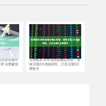
方刻意回避中
至尊配资 跨年演唱会确认阵容：湖
求 企图蒙混
南卫视2大浪姐冠军，江苏卫视5王
牌歌手