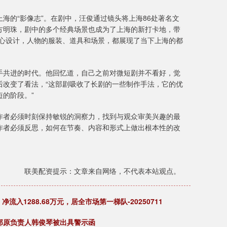
海的“影像志”。在剧中，汪俊通过镜头将上海86处著名文
方明珠，剧中的多个经典场景也成为了上海的新打卡地，带
精心设计，人物的服装、道具和场景，都展现了当下上海的都
手共进的时代。他回忆道，自己之前对微短剧并不看好，觉
后改变了看法，“这部剧吸收了长剧的一些制作手法，它的优
的阶段。”
作者必须时刻保持敏锐的洞察力，找到与观众审美兴趣的最
作者必须反思，如何在节奏、内容和形式上做出根本性的改
联美配资提示：文章来自网络，不代表本站观点。
：净流入1288.68万元，居全市场第一梯队-20250711
部原负责人韩俊琴被出具警示函