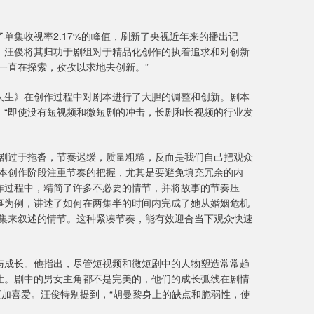
单集收视率2.17%的峰值，刷新了央视近年来的播出记
，汪俊将其归功于剧组对于精品化创作的执着追求和对创新
一直在探索，孜孜以求地去创新。”
人生》在创作过程中对剧本进行了大胆的调整和创新。剧本
。“即使没有短视频和微短剧的冲击，长剧和长视频的行业发
长剧过于拖沓，节奏迟缓，质量粗糙，反而是我们自己把观众
剧本创作阶段注重节奏的把握，尤其是要避免填充冗余的内
作过程中，精简了许多不必要的情节，并将故事的节奏压
事为例，讲述了如何在两集半的时间内完成了她从婚姻危机
五集来叙述的情节。这种紧凑节奏，能有效迎合当下观众快速
与成长。他指出，尽管短视频和微短剧中的人物塑造常常趋
性。剧中的男女主角都不是完美的，他们的成长弧线在剧情
更加喜爱。汪俊特别提到，“胡曼黎身上的缺点和脆弱性，使