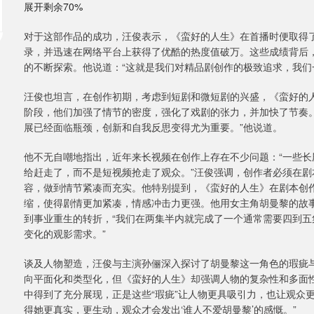
展开剩余70%
对于这部作品的成功，汪俊表示，《蛮好的人生》在首播时便取得了
录，并迅速在网络平台上获得了优酷的热度值破万。这些成绩背后
的不断探索。他说道：“这就是我们对精品剧创作的极致追求，我们
汪俊也坦言，在创作初期，考虑到短剧和微短剧的兴盛，《蛮好的
阶段，他们加强了情节的密度，强化了戏剧的张力，并加快了节奏
展已经面临瓶颈，创新和自我反思变得尤为重要。”他说道。
他不无自嘲地指出，近年来长视频在创作上存在不少问题：“一些
给赶走了，而不是短视频抢走了观众。”汪俊强调，创作者必须在
容，做到情节紧凑而充实。他特别提到，《蛮好的人生》在剧本创
缩，使得剧情更加紧凑，情感冲击力更强。他用女主角胡曼黎的故
到事业重生的转折，“我们在两集半内就完成了一个通常需要四到
变化的观影需求。”
谈及人物塑造，汪俊与主演孙俪深入探讨了胡曼黎这一角色的瑕疵
向平面化和类型化，但《蛮好的人生》却强调人物的复杂性和多面
中得到了充分展现，正是这些“瑕疵”让人物更具吸引力，也让观众
得她更真实，更生动，观众才会发出‘谁人不爱胡曼黎’的感慨。”