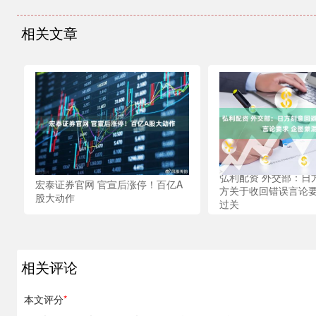
相关文章
弘利配资 外交部：日
宏泰证券官网 官宣后涨停！百亿A
方关于收回错误言论要
股大动作
过关
相关评论
本文评分
*