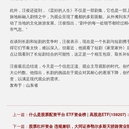
此外，汪俊还提到，《蛮好的人生》不仅是一部剧集，它也是一部上
旅地标融入剧情之中，为观众呈现了魔都的多彩面貌。从外滩到东
动了当地的文化旅游发展。汪俊指出，“剧中的每一处细节都经过
市气息。”
在谈到长剧和短剧的竞争时，汪俊表示，现在是一个长剧与短剧携
得它们节奏太快，难以深入。但最近，他观看了短剧《家里家外》
点让我看到了长短剧结合的可能性，这正是一个相互包容、取长补短
汪俊最后总结道，今天是一个信息泛滥、观众主导观影的时代。创
大公约数。他指出，长剧的挑战在于观众对其耐心的逐渐下降，创
变，以满足现代观众的需求。
发布于：山东省
上一篇：
什么是股票配资平台 ETF资金榜 | 高股息ETF(159207)
下一篇：
股票杠杆资金 违规兼职，大同证券鄂尔多斯天骄路营业