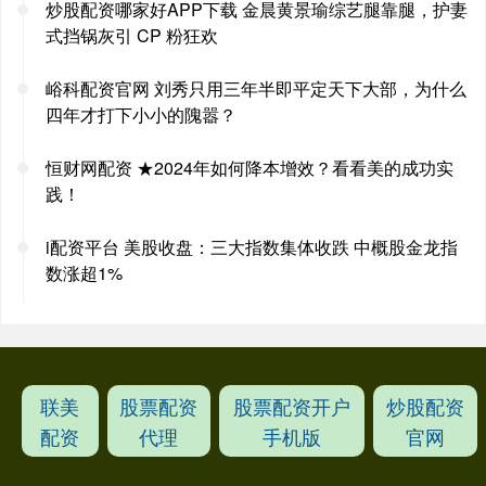
炒股配资哪家好APP下载 金晨黄景瑜综艺腿靠腿，护妻
式挡锅灰引 CP 粉狂欢
峪科配资官网 刘秀只用三年半即平定天下大部，为什么
四年才打下小小的隗嚣？
恒财网配资 ★2024年如何降本增效？看看美的成功实
践！
i配资平台 美股收盘：三大指数集体收跌 中概股金龙指
数涨超1%
联美
股票配资
股票配资开户
炒股配资
配资
代理
手机版
官网