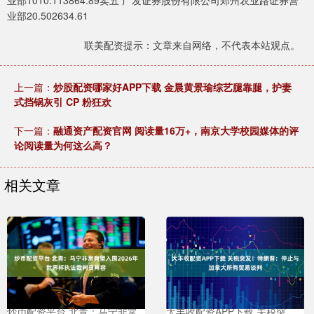
业部1010.113864.89卖五 广发证券股份有限公司郑州农业路证券营
业部20.502634.61
联美配资提示：文章来自网络，不代表本站观点。
上一篇：
炒股配资哪家好APP下载 金晨黄景瑜综艺腿靠腿，护妻
式挡锅灰引 CP 粉狂欢
下一篇：
融通资产配资官网 阅读量16万+，南京大学校园媒体的评
论阅读量为何这么高？
相关文章
炒币配资平台 北青：马宁非常
大丰收配资APP下载 关税突