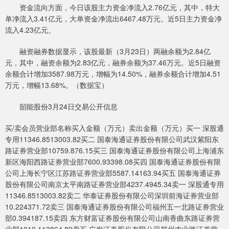
资金流向方面，今日该股主力资金净流入2.76亿元，其中，特大
单净流入3.41亿元，大单资金净流出6467.48万元。近5日主力资金净
流入4.23亿元。
融资融券数据显示，该股最新（3月23日）两融余额为2.84亿
元，其中，融资余额为2.83亿元，融券余额为37.46万元。近5日融资
余额合计增加3587.98万元，增幅为14.50%，融券余额合计增加4.51
万元，增幅13.68%。（数据宝）
韶能股份3月24日交易公开信息
买/卖会员营业部名称买入金额（万元）卖出金额（万元）买一 深股通
专用11346.8513003.82买二 国泰海通证券股份有限公司武汉紫阳东
路证券营业部10759.876.15买三 国泰海通证券股份有限公司上海浦东
新区海阳西路证券营业部7600.93398.08买四 国泰海通证券股份有限
公司上海长宁区江苏路证券营业部5587.14163.94买五 国泰海通证券
股份有限公司南京太平南路证券营业部4237.4945.34卖一 深股通专用
11346.8513003.82卖二 华泰证券股份有限公司深圳前海证券营业部
10.224371.72卖三 国泰海通证券股份有限公司福州五一北路证券营业
部0.394187.15卖四 东方财富证券股份有限公司山南香曲东路证券营