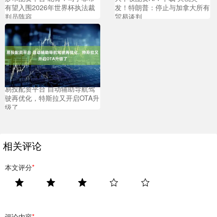
有望入围2026年世界杯执法裁
发！特朗普：停止与加拿大所有
判员阵容
贸易谈判
易投配资平台 自动辅助导航驾
驶再优化，特斯拉又开启OTA升
级了
相关评论
本文评分
*
评论内容
*