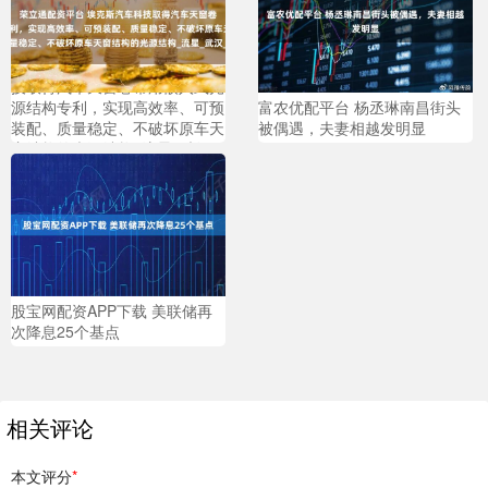
荣立通配资平台 埃克斯汽车科
技取得汽车天窗卷帘用嵌入式光
源结构专利，实现高效率、可预
富农优配平台 杨丞琳南昌街头
装配、质量稳定、不破坏原车天
被偶遇，夫妻相越发明显
窗结构的光源结构_流星_武汉_
显示
股宝网配资APP下载 美联储再
次降息25个基点
相关评论
本文评分
*