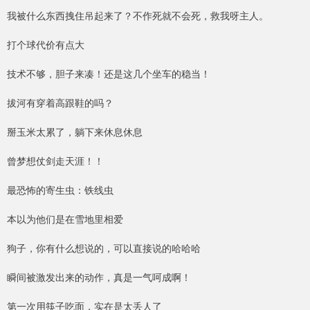
我被什么东西拽住吊起来了？不作死就不会死，救我呀主人。
打个球代价有点大
技术不够，胆子来凑！还是这几个坐车的稳当！
拔河有穿着高跟鞋的吗？
掰玉米太累了，躺下来休息休息
曾梦想仗剑走天涯！！
最恐怖的寄生虫：铁线虫
本以为他们是在雪地里相爱
狗子，你有什么想说的，可以直接说的哈哈哈
瞬间被激发出来的动作，真是一气呵成啊！
第一次用筷子吃面，实在是太丢人了