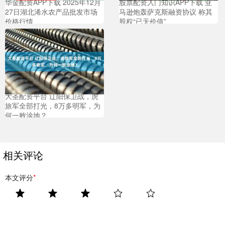
华金配资APP下载 2025年12月
股票配资入门知识APP下载 亚
27日湖北浠水农产品批发市场
马逊炮轰萨克斯融资协议 称其
价格行情
股权“已无价值”
大圣配资平台 辽阳保卫战，虎
旅军全部打光，8万多明军，为
何一败涂地？
相关评论
本文评分
*