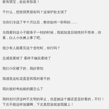
家有萌宝，处处有惊喜！
干什么，想抢我男朋友吗？这保护欲太强了
当你们冷战了半个月以后，教你如何一秒和好……
当我看到这小子眼珠子一转的时候，我就知道后续绝对不简单，你
看，白人小伙摊上事了吧。
很少有人能看完这个贪吃蛇，你行吗？
总感觉看错了 看样子确实看错了
我们小区楼下的，我好害怕
我感觉这松花蛋是和我对着干的
我比较好奇姑娘的腿怎么了
我特别讨厌这种不文明的举止，但是她这个腿还是蛮好看的，不行！
下次不能这样放腿啊，下次真想放就放我腿上！