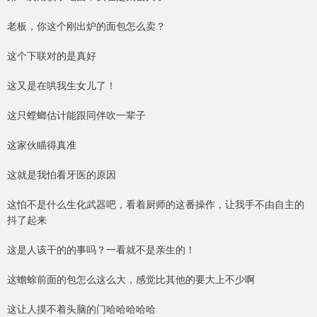
老板，你这个刚出炉的面包怎么卖？
这个下联对的是真好
这又是在哄我生女儿了！
这只螳螂估计能跟同伴吹一辈子
这家伙瞄得真准
这就是我怕看牙医的原因
这怕不是什么生化武器吧，看着厨师的这番操作，让我手不由自主的
抖了起来
这是人该干的的事吗？一看就不是亲生的！
这蟾蜍前面的包怎么这么大，感觉比其他的要大上不少啊
这让人摸不着头脑的门哈哈哈哈哈