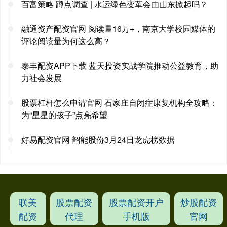
百富策略 蹲点调查 | 水运绿色变革会由山东掀起吗？
融通资产配资官网 阅读量16万+，南京大学校园媒体的
评论阅读量为何这么高？
泰丰配资APP下载 蓝天投资实战学院推动公益教育，助
力社会发展
股票杠杆怎么申请官网 石家庄自闭症康复机构全攻略：
为“星星的孩子”点亮希望
好易配资官网 韶能股份3月24日龙虎榜数据
联美
股票配资
股票配资开户
炒股配资
配资
代理
手机版
官网