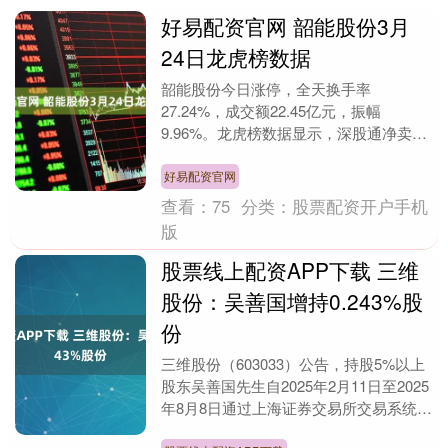
好易配资官网 韶能股份3月
24日龙虎榜数据
韶能股份今日涨停，全天换手率
27.24%，成交额22.45亿元，振幅
9.96%。龙虎榜数据显示，深股通净卖出
1656.96万元，营业部席位合计净买入
1.36亿元....
好易配资官网
查看：
75
分类：
股票配资开户手机
版
股票线上配资APP下载 三维
股份：吴善国增持0.243%股
份
三维股份（603033）公告，持股5%以上
股东吴善国先生自2025年2月11日至2025
年8月8日通过上海证券交易所交易系统集
中竞价增持公司股份251.06万股....