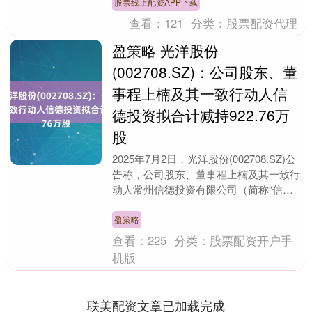
股票线上配资APP下载
查看：
121
分类：
股票配资代理
盈策略 光洋股份
(002708.SZ)：公司股东、董
事程上楠及其一致行动人信
德投资拟合计减持922.76万
股
2025年7月2日，光洋股份(002708.SZ)公
告称，公司股东、董事程上楠及其一致行
动人常州信德投资有限公司（简称“信德
投资”）计划通过集中竞价或大宗交易
方....
盈策略
查看：
225
分类：
股票配资开户手
机版
联美配资文章已加载完成