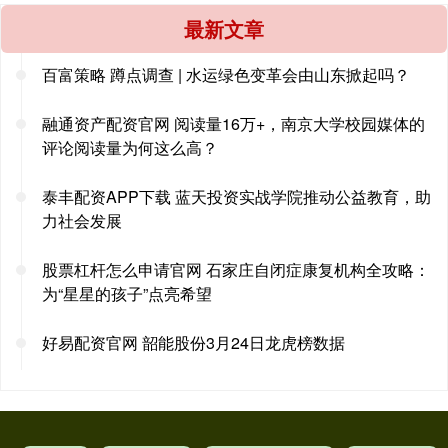
最新文章
百富策略 蹲点调查 | 水运绿色变革会由山东掀起吗？
融通资产配资官网 阅读量16万+，南京大学校园媒体的
评论阅读量为何这么高？
泰丰配资APP下载 蓝天投资实战学院推动公益教育，助
力社会发展
股票杠杆怎么申请官网 石家庄自闭症康复机构全攻略：
为“星星的孩子”点亮希望
好易配资官网 韶能股份3月24日龙虎榜数据