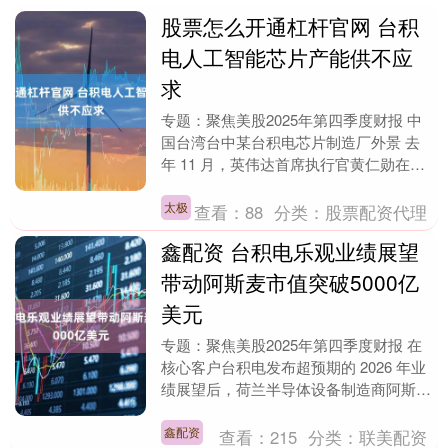
股票怎么开通杠杆官网 台积
电人工智能芯片产能供不应
求
专题：聚焦美股2025年第四季度财报 中
国台湾台中某台积电芯片制造厂外景 去
年 11 月，英伟达首席执行官黄仁勋在台
期间，与台积电董事长魏哲家共同会见媒
体 ——....
太极
查看：
88
分类：
股票配资代理
鑫配资 台积电乐观业绩展望
带动阿斯麦市值突破5000亿
美元
专题：聚焦美股2025年第四季度财报 在
核心客户台积电发布超预期的 2026 年业
绩展望后，荷兰半导体设备制造商阿斯麦
控股公司股价飙升至历史新高，公司市值
一举突....
鑫配资
查看：
215
分类：
联美配资