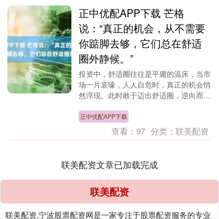
正中优配APP下载 芒格
说：“真正的机会，从不需要
你踮脚去够，它们总在舒适
圈外静候。”
投资中，舒适圈往往是平庸的温床，当市
场一片哀嚎，人人自危时，真正的机会悄
然浮现。此时敢于迈出舒适圈，逆向而
行，需要的不仅是勇气，更是对价值的深
刻洞察。就像在金融....
正中优配APP下载
查看：
97
分类：
联美配资
联美配资文章已加载完成
联美配资
联美配资,宁波股票配资网是一家专注于股票配资服务的专业