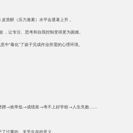
 皮质醇（压力激素）水平会显著上升 。
能 ，让专注、思考和自我控制变得更为困难。
意中“毒化”了孩子完成作业所需的心理环境。
磨蹭→效率低→成绩差→考不上好学校→人生失败……
予了过重的、关乎生存的意义。