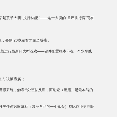
孩子大脑“ 执行功能 ”——这一大脑的“首席执行官”尚在
，要到 20岁左右才完全成熟 。
电脑运行最新的大型游戏——硬件配置根本不在一个水平线
：
入 决策瘫痪 ；
警报系统，触发“战或逃”反应，而逃避（磨蹭）是最本能的
，外界任何风吹草动（甚至自己的一个念头）都比作业更具吸