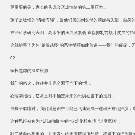
更重要的是，家长的焦虑会形成情绪的第二重压力 。
孩子是敏锐的“情绪海绵”，当他们感知到父母的烦躁与失望，自身的
神经科学研究表明，高水平的压力激素会 直接抑制前额叶皮层的功
这就解释了为何“越催越慢”的恶性循环如此普遍——我们的催促，无
02
家长焦虑的深层根源
我们的怒火，往往并非完全源于当下的“慢”。
心理学指出，它常是对不确定未来的恐惧在当下的投射 。
当孩子磨蹭时，我们潜意识中可能已飞速完成一连串灾难化推演：
这种思维被称为 “认知扭曲”中的“灾难化想象”和“过度概括” 。
我们被自己想象的、并未发生的未来情境所劫持，将当下的行为赋