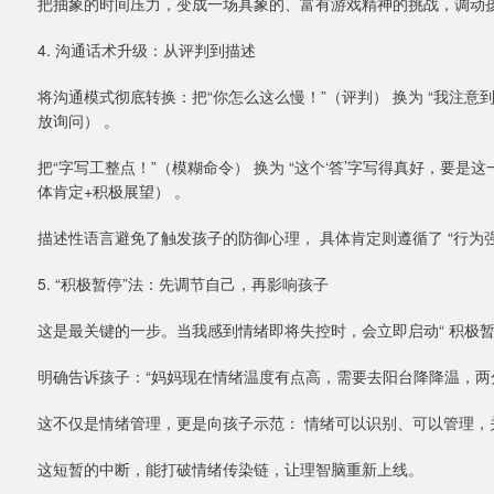
把抽象的时间压力，变成一场具象的、富有游戏精神的挑战，调动
4. 沟通话术升级：从评判到描述
将沟通模式彻底转换：把“你怎么这么慢！”（评判） 换为 “我注
放询问） 。
把“字写工整点！”（模糊命令） 换为 “这个‘答’字写得真好，要
体肯定+积极展望） 。
描述性语言避免了触发孩子的防御心理， 具体肯定则遵循了 “行为
5. “积极暂停”法：先调节自己，再影响孩子
这是最关键的一步。当我感到情绪即将失控时，会立即启动“ 积极暂
明确告诉孩子：“妈妈现在情绪温度有点高，需要去阳台降降温，两
这不仅是情绪管理，更是向孩子示范： 情绪可以识别、可以管理，
这短暂的中断，能打破情绪传染链，让理智脑重新上线。