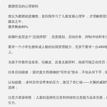
磨蹭背后的心理密码
曾以为磨蹭就是懒惰，直到我学习了儿童发展心理学 ，才理解那背后是
建设之中。
展开剩余85%
前额叶皮层这个“总指挥部” ，负责规划、启动任务、抑制冲动和专注
要求一个小学生拥有成人般的自我管理能力，无异于要求一台486
上。
当孩子对着作业发呆、玩橡皮、反复去厕所时，他很可能正在经历
任务启动困难 ：面对庞大而模糊的“写作业”指令，不知从何下手，陷
认知超载 ：多科目作业带来的压力，激活了杏仁核——大脑的威胁
选择；
注意力资源有限 ：儿童的选择性注意和持续性注意能力远未完善
引力。