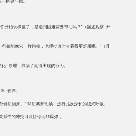
孩子的参与感。
意到你开始玩橡皮了，是遇到困难需要帮助吗？”（描述观察+开
是这一行都能像它一样站稳，老师批改时会看得更舒服哦。”（具
强化” 原理，鼓励了期待出现的行为。
停 ”程序。
分钟后回来。” 然后离开现场，进行几次深长的腹式呼吸。
关系中的冲突可以暂停而非爆炸 。