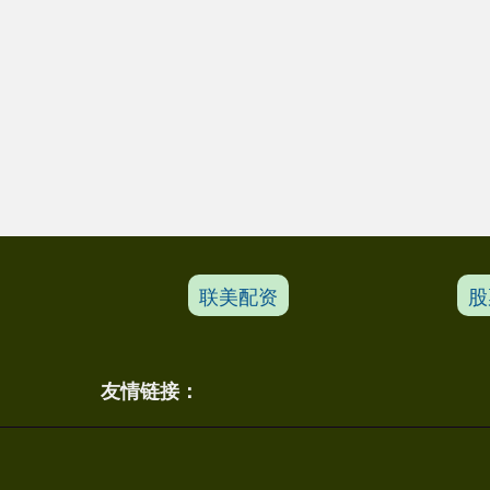
联美配资
股
友情链接：