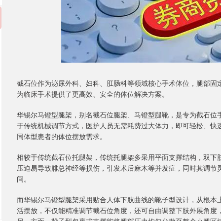
截石位作为泌尿外科、妇科、肛肠科等领域核心手术体位，腿部固
为临床手术提供了更高效、安全的体位解决方案。
华锡尔马镫型腿架，别名截石位腿架、马镫型腿靴，是专为截石位
于传统机械调节方式，医护人员无需耗费过大体力，即可轻松、快
同体型患者的体位摆放需求。
相较于传统截石位托腿架，传统托腿架多采用平面支撑结构，双下
压迫易导致腓总神经等损伤，引发术后麻木等并发症，同时其调节
间。
而华锡尔马镫型腿架采用贴合人体下肢曲线的靴子型设计，从根本
活摆放，不仅能精准调节截石位角度，还可自由调整下肢外展角度