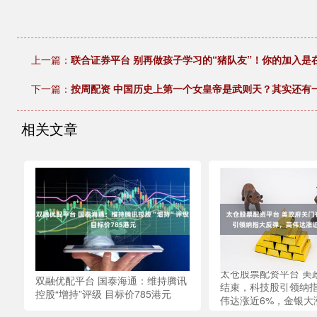
上一篇：
联合证券平台 别再做孩子学习的“猪队友”！你的加入是
下一篇：
按周配资 中国历史上第一个女皇帝是武则天？其实还有
相关文章
太仓股票配资平台 美
双融优配平台 国泰海通：维持腾讯
结束，科技股引领纳
控股“增持”评级 目标价785港元
伟达涨近6%，金银大