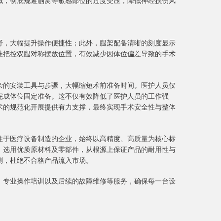
域，彻底规避腘窝等敏感部位的过度受压，降低神经损伤风
野，大幅提升操作便捷性；此外，腿架配备清晰的刻度显示
准把控双腿对称摆放位置，有效减少因体位偏差导致的手术
杂的安装工具与步骤，大幅缩短术前准备时间。医护人员仅
完成体位固定准备。这不仅有效降低了医护人员的工作强
术的规范化开展提供有力支撑，最终实现手术安全性与整体
注于医疗设备制造的企业，始终以高精度、高质量为核心标
，选用优质原材料及零部件，从根源上保证产品的耐用性与
测，杜绝不合格产品流入市场。
、专业操作培训以及后续的故障维修等服务，确保每一台设