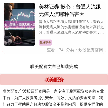
美林证券 揪心：普通人流跟
无痛人流哪种伤害大
普通人流跟无痛人流哪种伤害大，普通人
流和无痛人流的伤害程度没有绝对高低之
分，普通人流跟无痛人流哪种伤害大，很
多女性纠结 “普通人流和无痛人流哪种伤
害小”，甚至认....
美林证券
查看：
74
分类：
炒股配资官网
联美配资文章已加载完成
联美配资
联美配资,宁波股票配资网是一家专注于股票配资服务的专业
平台，为广大投资者提供安全、高效、灵活的资金支持。我
们致力于帮助用户解决炒股资金不足的问题，提供多样化的