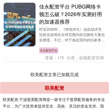
佳永配资平台 PUBG网络卡
顿怎么破？2026年实测好用
的加速器推荐
时至2026年，《绝地求生》这款战术竞
技射击游戏在全球范围内依旧拥有大量忠
实拥趸。不过，对于身处国内的玩家来
说，想要畅快体验游戏却面临着一个共同
的难题：由于主要....
佳永配资平台
查看：
175
分类：
炒股配资官网
联美配资文章已加载完成
联美配资
联美配资,宁波股票配资网是一家专注于股票配资服务的专业
平台，为广大投资者提供安全、高效、灵活的资金支持。我