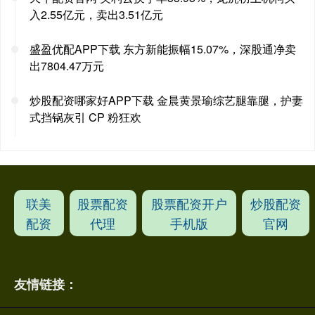
入2.55亿元，卖出3.51亿元
盛盈优配APP下载 东方新能振幅15.07%，深股通净卖
出7804.47万元
炒股配资哪家好APP下载 金晨黄景瑜综艺腿靠腿，护妻
式挡锅灰引 CP 粉狂欢
联美
股票配资
股票配资开户
炒股配资
配资
代理
手机版
官网
友情链接：